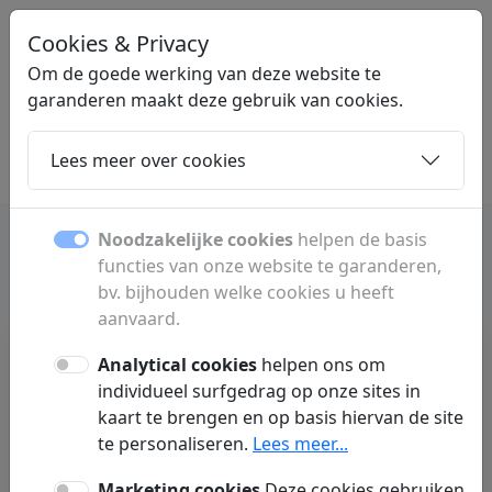
Cookies & Privacy
LINKGIGANT
.BE
Om de goede werking van deze website te
garanderen maakt deze gebruik van cookies.
Lees meer over cookies
Home
Dochters
Artikelen
Contact
Noodzakelijke cookies
helpen de basis
functies van onze website te garanderen,
bv. bijhouden welke cookies u heeft
aanvaard.
Analytical cookies
helpen ons om
individueel surfgedrag op onze sites in
kaart te brengen en op basis hiervan de site
te personaliseren.
Lees meer...
Geen artikelen gevonden :(
Marketing cookies
Deze cookies gebruiken