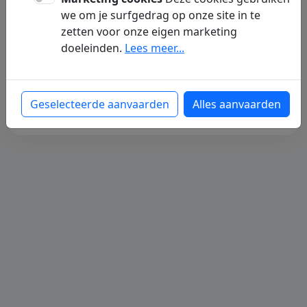
Op dit ogenblik zijn er nog geen artikelen
we om je surfgedrag op onze site in te
voor deze dochterpagina beschikbaar. We
zetten voor onze eigen marketing
werken eraan om binnenkort nieuwe
doeleinden.
Lees meer...
content te publiceren.
Terug naar de homepagina
Geselecteerde aanvaarden
Alles aanvaarden