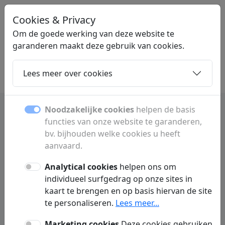
Cookies & Privacy
LINKGIGANT
.BE
Om de goede werking van deze website te
garanderen maakt deze gebruik van cookies.
Lees meer over cookies
Home
Dochters
Artikelen
Contact
Noodzakelijke cookies
helpen de basis
functies van onze website te garanderen,
Bakkers en bakkerijen in
bv. bijhouden welke cookies u heeft
belgië ontdekken
aanvaard.
Analytical cookies
helpen ons om
Vind bakkers en bakkerijen in België. Ontdek
individueel surfgedrag op onze sites in
ambachtelijk brood, patisserie en lokale
kaart te brengen en op basis hiervan de site
bakkerijen in jouw buurt en regio.
te personaliseren.
Lees meer...
Marketing cookies
Deze cookies gebruiken